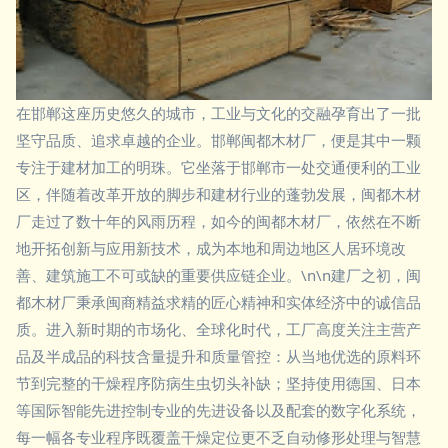
在邯郸这座历史悠久的城市，工业与文化的交融孕育出了一批
坚守品质、追求卓越的企业。邯郸闽都木材厂，便是其中一颗
专注于建材加工的明珠。它坐落于邯郸市一处交通便利的工业
区，伴随着改革开放的脚步和建材行业的蓬勃发展，闽都木材
厂走过了数十年的风雨历程，如今的闽都木材厂，依然在不断
地开拓创新与应用新技术，成为本地和周边地区人居环境改
善、建筑施工不可或缺的重要供应链企业。\n\n建厂之初，闽
都木材厂秉承闽商精益求精的匠心精神和实体经济中的诚信品
质。进入新时期的市场化、全球化时代，工厂高度关注主营产
品及半成品的科技含量提升和质量管控：从当地优选的原料环
节到完整的干燥程序防病生虫切头补缺；坚持使用德国、日本
等国际智能先进控制专业的先进设备以及配套的数字化系统，
每一幅各专业程序既覆盖干燥定位更不乏自动修形处理与智慧