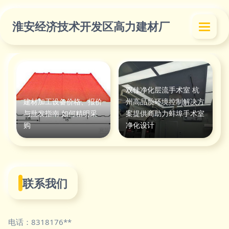
淮安经济技术开发区高力建材厂
双佳净化层流手术室 杭
建材加工设备价格、报价
州高品质环境控制解决方
与批发指南 如何精明采
案提供商助力蚌埠手术室
购
净化设计
联系我们
电话：8318176**