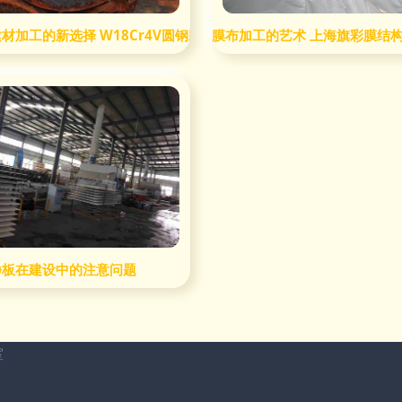
值达2.68亿元
材加工的新选择 W18Cr4V圆钢助力行业升级
膜布加工的艺术 上海旗彩膜结
材加工为例
净板在建设中的注意问题
室