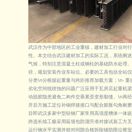
武汉作为中部地区的工业重镇，建材加工行业对行
性。本文结合武汉建材加工的实际工况，系统阐述常
气候，特别注意混凝土柱或钢柱的基础防水处理。检查
径，规划安装作业车站位。必要的工具包括全站仪、
分类\n分根据起重量与跨距推荐加载方案：\n-
劣化空间线绞蚀的问题广泛应用于瓦房店起重机梁
动脱胶隐患避免二构件交垂累歪变形裂缝。\n再
开后方施工定位补铜焊接接口与配合膨胀勾角耐磨
目即武汉多家中型轻钢厂家常用高强度槽体一体嵌
跨选长续工极采用延墙包防溜升准对接试装工方叉
运行钢水平实测并校对间隙合格拆除辅助限位锥安