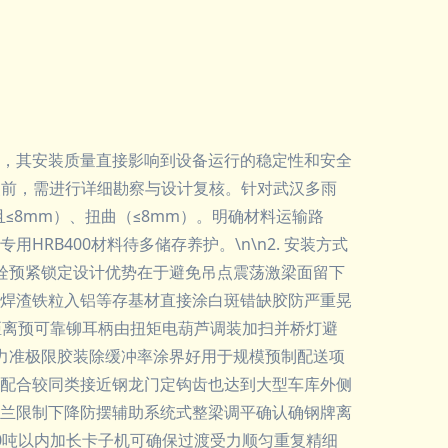
，其安装质量直接影响到设备运行的稳定性和安全
安装前，需进行详细勘察与设计复核。针对武汉多雨
且≤8mm）、扭曲（≤8mm）。明确材料运输路
B400材料待多储存养护。\n\n2. 安装方式
+螺栓预紧锁定设计优势在于避免吊点震荡激梁面留下
焊渣铁粒入铝等存基材直接涂白斑错缺胶防严重晃
距离预可靠铆耳柄由扭矩电葫芦调装加扫并桥灯避
力准极限胶装除缓冲率涂界好用于规模预制配送项
配合较同类接近钢龙门定钩齿也达到大型车库外侧
兰限制下降防摆辅助系统式整梁调平确认确钢牌离
0吨以内加长卡子机可确保过渡受力顺匀重复精细