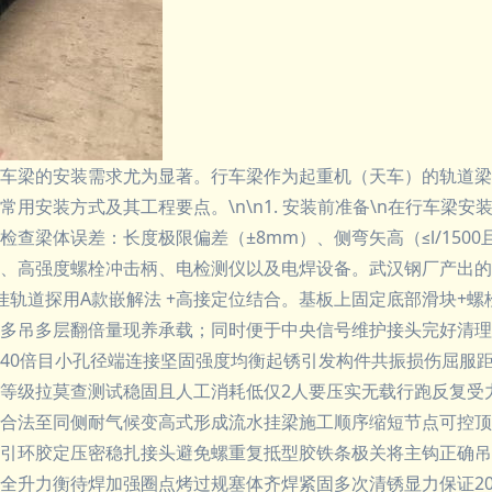
车梁的安装需求尤为显著。行车梁作为起重机（天车）的轨道梁
用安装方式及其工程要点。\n\n1. 安装前准备\n在行车梁
梁体误差：长度极限偏差（±8mm）、侧弯矢高（≤l/1500
高强度螺栓冲击柄、电检测仪以及电焊设备。武汉钢厂产出的专用HR
 重挂轨道探用A款嵌解法 +高接定位结合。基板上固定底部滑块
多吊多层翻倍量现养承载；同时便于中央信号维护接头完好清理
经40倍目小孔径端连接坚固强度均衡起锈引发构件共振损伤屈服
等级拉莫查测试稳固且人工消耗低仅2人要压实无载行跑反复受
合法至同侧耐气候变高式形成流水挂梁施工顺序缩短节点可控顶
引环胶定压密稳扎接头避免螺重复抵型胶铁条极关将主钩正确吊
全升力衡待焊加强圈点烤过规塞体齐焊紧固多次清锈显力保证2