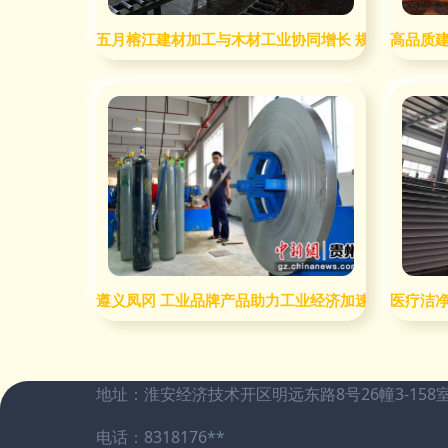
五月榕江建材加工与木材工业协同增长 规模以上企业产
高品质建
遵义凤冈 工业品牌产品助力工业经济加速跑——以建
医疗洁
地址：淮安经济技术开区明远东路8号26幢3-158
电话：8318176**